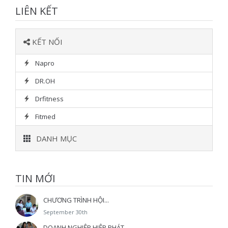
LIÊN KẾT
KẾT NỐI
Napro
DR.OH
Drfitness
Fitmed
DANH MỤC
TIN MỚI
CHƯƠNG TRÌNH HỘI...
September 30th
DOANH NGHIỆP HIỆP PHÁT...