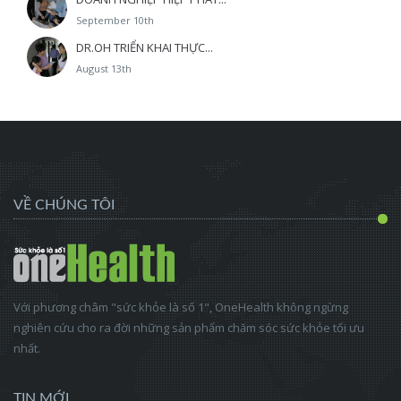
September 10th
DR.OH TRIỂN KHAI THỰC...
August 13th
VỀ CHÚNG TÔI
Với phương châm "sức khỏe là số 1", OneHealth không ngừng
nghiên cứu cho ra đời những sản phẩm chăm sóc sức khỏe tối ưu
nhất.
TIN MỚI