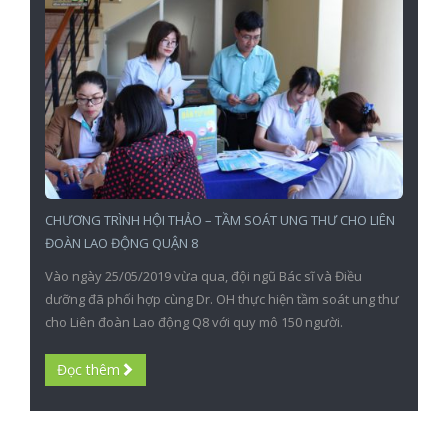
CHƯƠNG TRÌNH HỘI THẢO – TẦM SOÁT UNG THƯ CHO LIÊN
ĐOÀN LAO ĐỘNG QUẬN 8
Vào ngày 25/05/2019 vừa qua, đội ngũ Bác sĩ và Điều
dưỡng đã phối hợp cùng Dr. OH thực hiện tầm soát ung thư
cho Liên đoàn Lao động Q8 với quy mô 150 người.
Đọc thêm