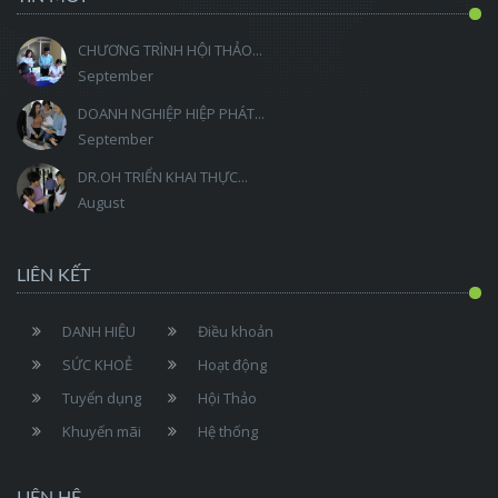
CHƯƠNG TRÌNH HỘI THẢO...
September
DOANH NGHIỆP HIỆP PHÁT...
September
DR.OH TRIỂN KHAI THỰC...
August
LIÊN KẾT
DANH HIỆU
Điều khoản
SỨC KHOẺ
Hoạt động
Tuyển dụng
Hội Thảo
Khuyến mãi
Hệ thống