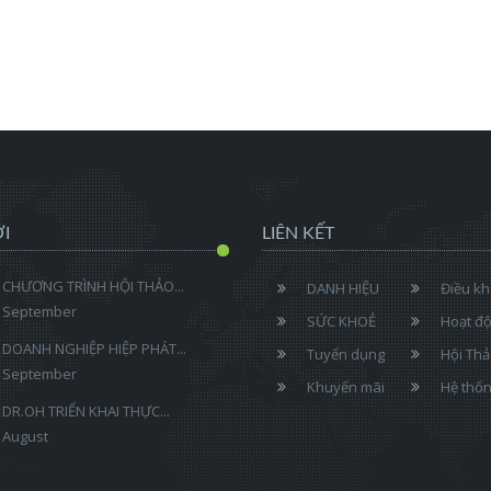
I
LIÊN KẾT
CHƯƠNG TRÌNH HỘI THẢO...
DANH HIỆU
Điều k
September
SỨC KHOẺ
Hoạt đ
DOANH NGHIỆP HIỆP PHÁT...
Tuyển dụng
Hội Th
September
Khuyến mãi
Hệ thố
DR.OH TRIỂN KHAI THỰC...
August