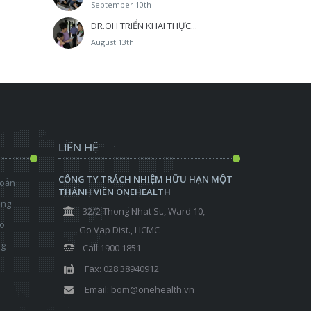
September 10th
DR.OH TRIỂN KHAI THỰC...
August 13th
LIÊN HỆ
CÔNG TY TRÁCH NHIỆM HỮU HẠN MỘT
hoản
THÀNH VIÊN ONEHEALTH
ộng
32/2 Thong Nhat St., Ward 10,
ảo
Go Vap Dist., HCMC
ng
Call:1900 1851
Fax: 028.38940912
Email: bom@onehealth.vn