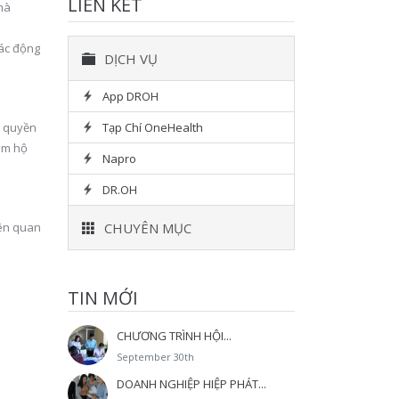
LIÊN KẾT
mà
tác động
DỊCH VỤ
App DROH
c quyền
Tạp Chí OneHealth
ám hộ
Napro
DR.OH
iên quan
CHUYÊN MỤC
TIN MỚI
CHƯƠNG TRÌNH HỘI...
September 30th
DOANH NGHIỆP HIỆP PHÁT...