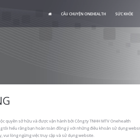
CÂU CHUYỆN ONEHEALTH
SỨC KHỎE
NG
ộc quyền sở hữu và được vận hành bởi Công ty TNHH MTV Onehealth
ng tôi hiểu rằng bạn hoàn toàn đồng ý với những điều khoản sử dụng websi
, vui lòng ngừng việc truy cập và sử dụng website.