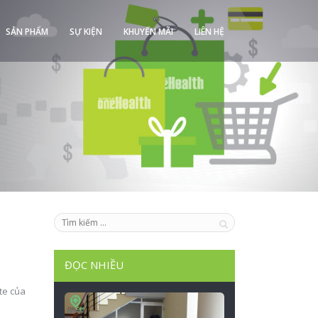
SẢN PHẨM
SỰ KIỆN
KHUYẾN MÃI
LIÊN HỆ
ĐỌC NHIỀU
te của