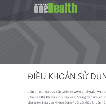
ĐIỀU KHOẢN SỬ DỤ
Cảm ơn Bạn đã truy cập website
www.onehealth.vn
thu
(Onehealth). Khi bạn truy cập và sử dụng website, chú
chúng tôi. Nếu bạn không đồng ý với các điều khoản này