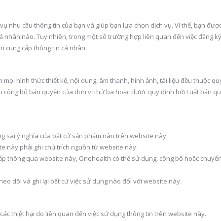
ụ nhu cầu thông tin của bạn và giúp bạn lựa chọn dịch vụ. Vì thế, bạn đượ
á nhân nào. Tuy nhiên, trong một số trường hợp liên quan đến việc đăng ký
ạn cung cấp thông tin cá nhân.
mọi hình thức thiết kế, nội dung, âm thanh, hình ảnh, tài liệu đều thuộc q
 công bố bản quyền của đơn vị thứ ba hoặc được quy định bởi Luật bản q
g sai ý nghĩa của bất cứ sản phẩm nào trên website này.
e này phải ghi chú trích nguồn từ website này.
cấp thông qua website này, Onehealth có thể sử dụng, công bố hoặc chuyển
eo dõi và ghi lại bất cứ việc sử dụng nào đối với website này.
ác thiệt hại do liên quan đến việc sử dụng thông tin trên website này.