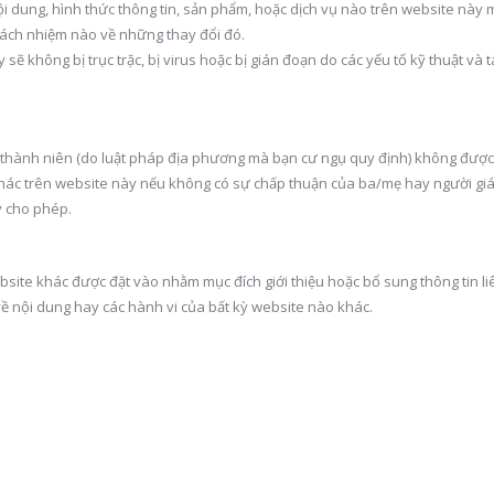
i dung, hình thức thông tin, sản phẩm, hoặc dịch vụ nào trên website này 
rách nhiệm nào về những thay đổi đó.
 không bị trục trặc, bị virus hoặc bị gián đoạn do các yếu tố kỹ thuật và 
vị thành niên (do luật pháp địa phương mà bạn cư ngụ quy định) không đượ
khác trên website này nếu không có sự chấp thuận của ba/mẹ hay người gi
y cho phép.
bsite khác được đặt vào nhằm mục đích giới thiệu hoặc bổ sung thông tin l
ề nội dung hay các hành vi của bất kỳ website nào khác.