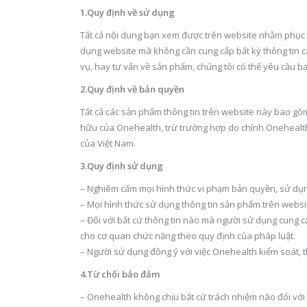
1.Quy định về sử dụng
Tất cả nội dung bạn xem được trên website nhằm phục v
dụng website mà không cần cung cấp bất kỳ thông tin c
vụ, hay tư vấn về sản phẩm, chúng tôi có thể yêu cầu b
2.Quy định về bản quyền
Tất cả các sản phẩm thông tin trên website này bao gồm 
hữu của Onehealth, trừ trường hợp do chính Onehealth
của Việt Nam.
3.Quy định sử dụng
– Nghiêm cấm mọi hình thức vi phạm bản quyền, sử dụn
– Mọi hình thức sử dụng thông tin sản phẩm trên websit
– Đối với bất cứ thông tin nào mà người sử dụng cung 
cho cơ quan chức năng theo quy định của pháp luật.
– Người sử dụng đồng ý với việc Onehealth kiểm soát, th
4.Từ chối bảo đảm
– Onehealth không chịu bất cứ trách nhiệm nào đối với c