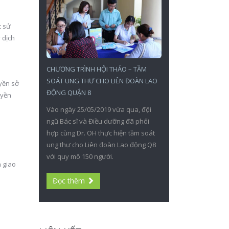
c sử
 dịch
CHƯƠNG TRÌNH HỘI THẢO – TẦM
SOÁT UNG THƯ CHO LIÊN ĐOÀN LAO
uyền sở
ĐỘNG QUẬN 8
uyền
Vào ngày 25/05/2019 vừa qua, đội
ngũ Bác sĩ và Điều dưỡng đã phối
hợp cùng Dr. OH thực hiện tầm soát
ung thư cho Liên đoàn Lao động Q8
với quy mô 150 người.
 giao
Đọc thêm