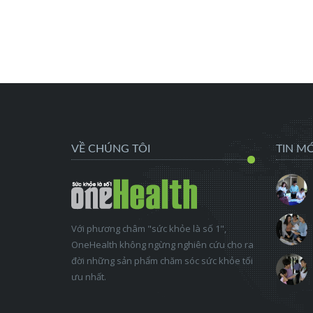
VỀ CHÚNG TÔI
TIN MỚ
Với phương châm "sức khỏe là số 1",
OneHealth không ngừng nghiên cứu cho ra
đời những sản phẩm chăm sóc sức khỏe tối
ưu nhất.