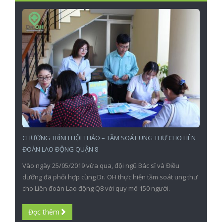
CHƯƠNG TRÌNH HỘI THẢO – TẦM SOÁT UNG THƯ CHO LIÊN
ĐOÀN LAO ĐỘNG QUẬN 8
Vào ngày 25/05/2019 vừa qua, đội ngũ Bác sĩ và Điều
dưỡng đã phối hợp cùng Dr. OH thực hiện tầm soát ung thư
cho Liên đoàn Lao động Q8 với quy mô 150 người.
Đọc thêm