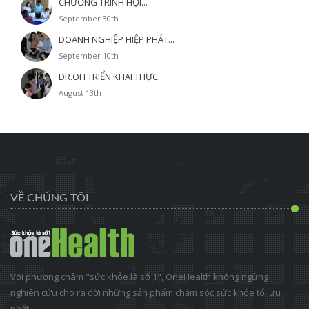
CHƯƠNG TRÌNH HỘI...
September 30th
DOANH NGHIỆP HIỆP PHÁT...
September 10th
DR.OH TRIỂN KHAI THỰC...
August 13th
VỀ CHÚNG TÔI
Với phương châm "sức khỏe là số 1", OneHealth không ngừng
nghiên cứu cho ra đời những sản phẩm chăm sóc sức khỏe tối ưu
nhất.