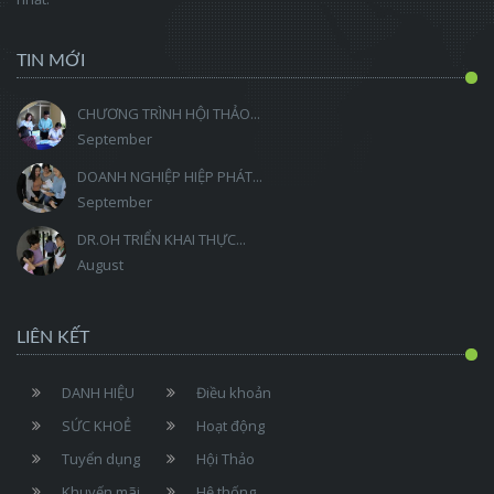
TIN MỚI
CHƯƠNG TRÌNH HỘI THẢO...
September
DOANH NGHIỆP HIỆP PHÁT...
September
DR.OH TRIỂN KHAI THỰC...
August
LIÊN KẾT
DANH HIỆU
Điều khoản
SỨC KHOẺ
Hoạt động
Tuyển dụng
Hội Thảo
Khuyến mãi
Hệ thống