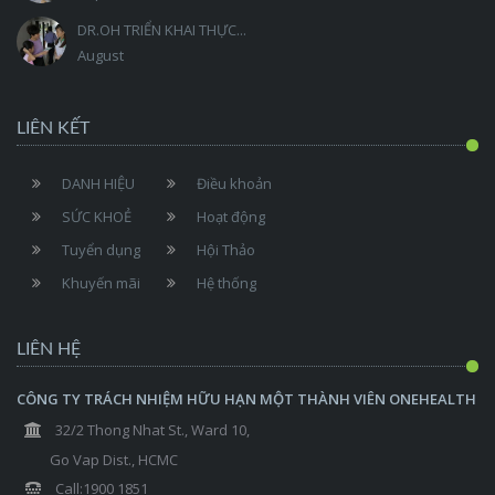
DR.OH TRIỂN KHAI THỰC...
August
LIÊN KẾT
DANH HIỆU
Điều khoản
SỨC KHOẺ
Hoạt động
Tuyển dụng
Hội Thảo
Khuyến mãi
Hệ thống
LIÊN HỆ
CÔNG TY TRÁCH NHIỆM HỮU HẠN MỘT THÀNH VIÊN ONEHEALTH
32/2 Thong Nhat St., Ward 10,
Go Vap Dist., HCMC
Call:1900 1851