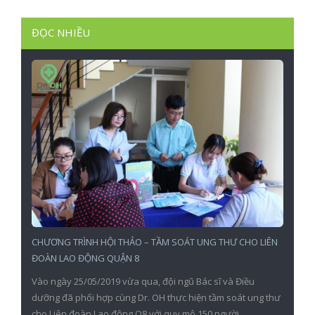
ĐỌC NHIỀU
CHƯƠNG TRÌNH HỘI THẢO – TẦM SOÁT UNG THƯ CHO LIÊN
ĐOÀN LAO ĐỘNG QUẬN 8
Vào ngày 25/05/2019 vừa qua, đội ngũ Bác sĩ và Điều
dưỡng đã phối hợp cùng Dr. OH thực hiện tầm soát ung thư
cho Liên đoàn Lao động Q8 với quy mô 150 người.