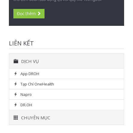
Đọc thêm
LIÊN KẾT
DỊCH VỤ
App DROH
Tạp Chí OneHealth
Napro
DR.OH
CHUYÊN MỤC