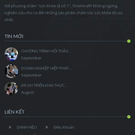
Với phương châm "sức khỏe là số 1", OneHealth không ngừng
nghiên cứu cho ra đời những sản phẩm chăm sóc sức khỏe tối ưu
nhất.
TIN MỚI
CHƯƠNG TRÌNH HỘI THẢO...
September
DOANH NGHIỆP HIỆP PHÁT...
September
DR.OH TRIỂN KHAI THỰC...
August
LIÊN KẾT
DANH HIỆU
Điều khoản